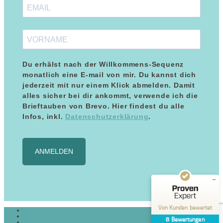
Du erhälst nach der Willkommens-Sequenz
monatlich eine E-mail von mir. Du kannst dich
jederzeit mit nur einem Klick abmelden. Damit
alles sicher bei dir ankommt, verwende ich die
Kundenbewertungen und Erfahrungen zu
Brieftauben von Brevo. Hier findest du alle
Maria Blumenthal
Infos, inkl.
Datenschutzerklärung
.
SEHR GUT
%
100
Empfehlungen auf
ANMELDEN
ProvenExpert.com
5,00
/
5,00
8
Bewertungen auf ProvenExpert.com
Von Kunden bewertet
Impressum
Erfahren Sie mehr über dieses Bewertungssiegel
Datenschutzerklärung
8
Bewertungen
Cookie-Richtlinie (EU)