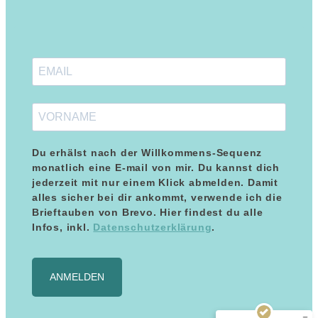
Du erhälst nach der Willkommens-Sequenz
monatlich eine E-mail von mir. Du kannst dich
jederzeit mit nur einem Klick abmelden. Damit
alles sicher bei dir ankommt, verwende ich die
Brieftauben von Brevo. Hier findest du alle
Kundenbewertungen und Erfahrungen zu
Maria Blumenthal
Infos, inkl.
Datenschutzerklärung
.
SEHR GUT
%
100
Empfehlungen auf
ANMELDEN
ProvenExpert.com
5,00
/
5,00