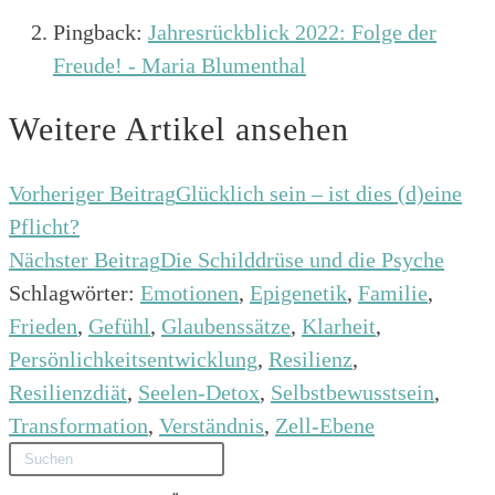
Pingback:
Jahresrückblick 2022: Folge der
Freude! - Maria Blumenthal
Weitere Artikel ansehen
Vorheriger Beitrag
Glücklich sein – ist dies (d)eine
Pflicht?
Nächster Beitrag
Die Schilddrüse und die Psyche
Schlagwörter
:
Emotionen
,
Epigenetik
,
Familie
,
Frieden
,
Gefühl
,
Glaubenssätze
,
Klarheit
,
Persönlichkeitsentwicklung
,
Resilienz
,
Resilienzdiät
,
Seelen-Detox
,
Selbstbewusstsein
,
Transformation
,
Verständnis
,
Zell-Ebene