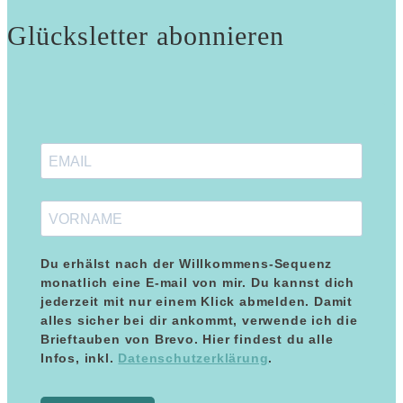
Glücksletter abonnieren
Du erhälst nach der Willkommens-Sequenz
monatlich eine E-mail von mir. Du kannst dich
jederzeit mit nur einem Klick abmelden. Damit
alles sicher bei dir ankommt, verwende ich die
Kundenbewertungen und Erfahrungen zu
Brieftauben von Brevo. Hier findest du alle
Maria Blumenthal
Infos, inkl.
Datenschutzerklärung
.
SEHR GUT
%
100