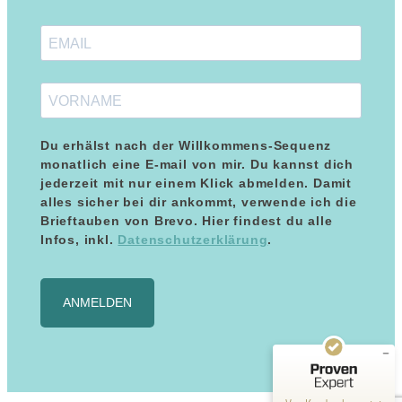
Du erhälst nach der Willkommens-Sequenz
monatlich eine E-mail von mir. Du kannst dich
jederzeit mit nur einem Klick abmelden. Damit
alles sicher bei dir ankommt, verwende ich die
Kundenbewertungen und Erfahrungen zu
Brieftauben von Brevo. Hier findest du alle
Maria Blumenthal
Infos, inkl.
Datenschutzerklärung
.
SEHR GUT
%
100
Empfehlungen auf
ANMELDEN
ProvenExpert.com
5,00
/
5,00
8
Bewertungen auf ProvenExpert.com