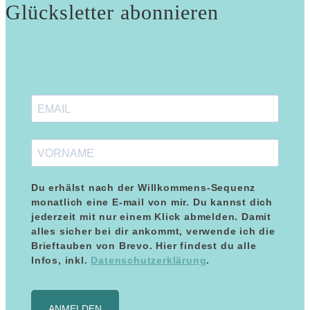
Glücksletter abonnieren
Du erhälst nach der Willkommens-Sequenz
monatlich eine E-mail von mir. Du kannst dich
jederzeit mit nur einem Klick abmelden. Damit
alles sicher bei dir ankommt, verwende ich die
Kundenbewertungen und Erfahrungen zu
Brieftauben von Brevo. Hier findest du alle
Maria Blumenthal
Infos, inkl.
Datenschutzerklärung
.
SEHR GUT
%
100
Empfehlungen auf
ANMELDEN