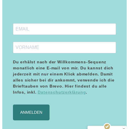
Du erhälst nach der Willkommens-Sequenz
monatlich eine E-mail von mir. Du kannst dich
jederzeit mit nur einem Klick abmelden. Damit
alles sicher bei dir ankommt, verwende ich die
Brieftauben von Brevo. Hier findest du alle
Kundenbewertungen und Erfahrungen zu
Maria Blumenthal
Infos, inkl.
Datenschutzerklärung
.
SEHR GUT
%
100
Empfehlungen auf
ANMELDEN
ProvenExpert.com
5,00
/
5,00