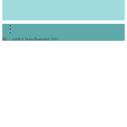
Impressum
Datenschutzerklärung
Cookie-Richtlinie (EU)
Mit ♡ erstellt © Maria Blumenthal | 2025