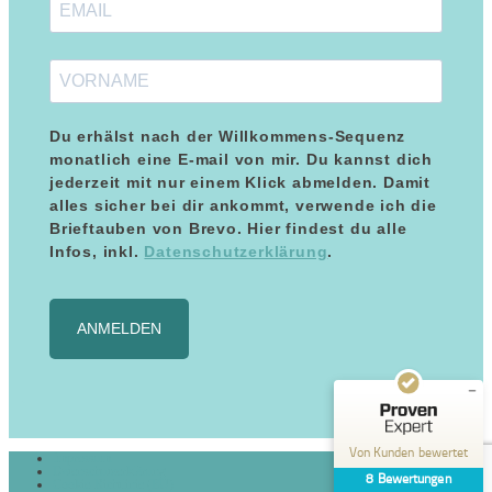
Du erhälst nach der Willkommens-Sequenz
monatlich eine E-mail von mir. Du kannst dich
jederzeit mit nur einem Klick abmelden. Damit
alles sicher bei dir ankommt, verwende ich die
Brieftauben von Brevo. Hier findest du alle
Kundenbewertungen und Erfahrungen zu
Maria Blumenthal
Infos, inkl.
Datenschutzerklärung
.
SEHR GUT
%
100
Empfehlungen auf
ANMELDEN
ProvenExpert.com
5,00
/
5,00
8
Bewertungen auf ProvenExpert.com
Von Kunden bewertet
Impressum
Erfahren Sie mehr über dieses Bewertungssiegel
Datenschutzerklärung
8
Bewertungen
Cookie-Richtlinie (EU)