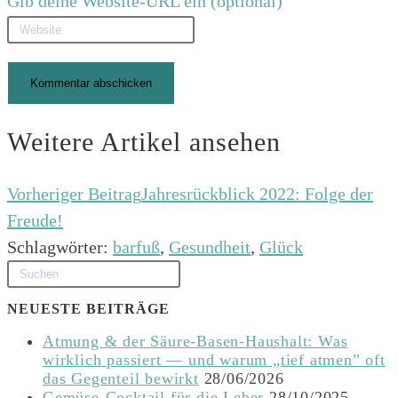
Gib deine Website-URL ein (optional)
Weitere Artikel ansehen
Vorheriger Beitrag
Jahresrückblick 2022: Folge der
Freude!
Schlagwörter
:
barfuß
,
Gesundheit
,
Glück
NEUESTE BEITRÄGE
Atmung & der Säure-Basen-Haushalt: Was
wirklich passiert — und warum „tief atmen” oft
das Gegenteil bewirkt
28/06/2026
Gemüse-Cocktail für die Leber
28/10/2025