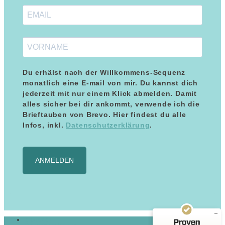
Du erhälst nach der Willkommens-Sequenz
monatlich eine E-mail von mir. Du kannst dich
jederzeit mit nur einem Klick abmelden. Damit
alles sicher bei dir ankommt, verwende ich die
Brieftauben von Brevo. Hier findest du alle
Infos, inkl.
Datenschutzerklärung
.
Kundenbewertungen und Erfahrungen zu
Maria Blumenthal
ANMELDEN
SEHR GUT
%
100
Empfehlungen auf
ProvenExpert.com
5,00
/
5,00
8
Impressum