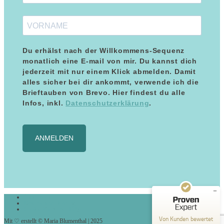
Du erhälst nach der Willkommens-Sequenz
monatlich eine E-mail von mir. Du kannst dich
jederzeit mit nur einem Klick abmelden. Damit
alles sicher bei dir ankommt, verwende ich die
Brieftauben von Brevo. Hier findest du alle
Infos, inkl.
Datenschutzerklärung
.
Kundenbewertungen und Erfahrungen zu
Maria Blumenthal
ANMELDEN
SEHR GUT
%
100
Empfehlungen auf
ProvenExpert.com
5,00
/
5,00
8
Impressum
Datenschutzerklärung
Bewertungen auf ProvenExpert.com
Cookie-Richtlinie (EU)
Von Kunden bewertet
Mit ♡ erstellt © Maria Blumenthal | 2025